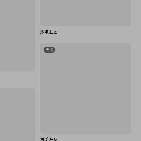
沙地贴图
无缝
海滩贴图