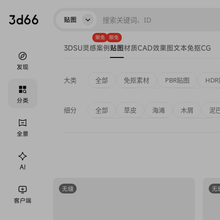
贴图
限免
限免
3D
SU
灵感
案例
贴图
材质
CAD
效果图
文本
免抠
CG
发现
大类
全部
免抠素材
PBR贴图
HD
涂料
玻璃
ֽ纸
塑料橡胶
分类
细分
全部
草皮
海滩
木屑
泥
器官
褶皱
其它
地面拼花
水磨石地面
塑胶地面
全景
庭院地面
AI
无缝
无
客户端