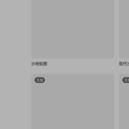
沙地贴图
现代
无缝
无